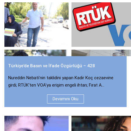
Türkiye’de Basın ve İfade Özgürlüğü – 428
Nureddin Nebati’nin taklidini yapan Kadir Koç cezaevine
girdi; RTÜK’ten VOA’ya erişim engeli ihtarı; Fırat A...
Devamını Oku