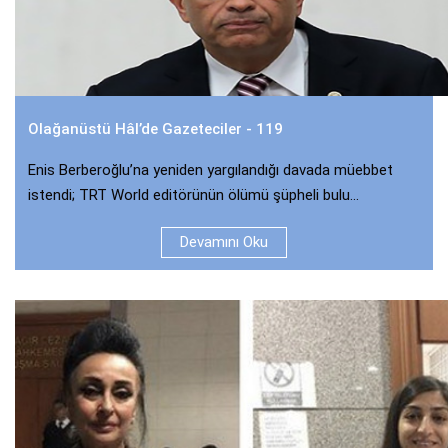
Olağanüstü Hâl’de Gazeteciler - 119
Enis Berberoğlu’na yeniden yargılandığı davada müebbet
istendi; TRT World editörünün ölümü şüpheli bulu...
Devamını Oku