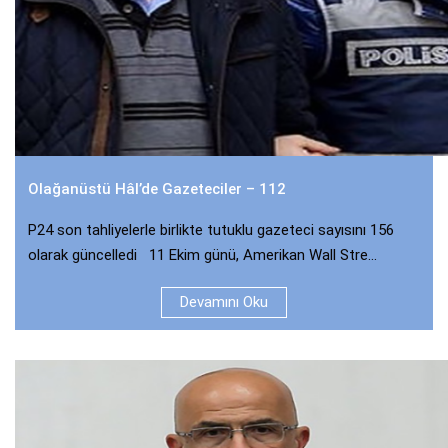
Olağanüstü Hâl’de Gazeteciler – 112
P24 son tahliyelerle birlikte tutuklu gazeteci sayısını 156
olarak güncelledi 11 Ekim günü, Amerikan Wall Stre...
Devamını Oku