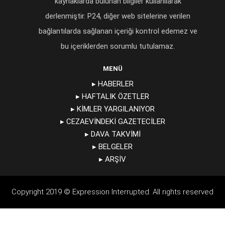
kaynaklarda bulunan bilgiler kullanılarak
derlenmiştir. P24, diğer web sitelerine verilen
bağlantılarda sağlanan içeriği kontrol edemez ve
bu içeriklerden sorumlu tutulamaz.
MENÜ
▸ HABERLER
▸ HAFTALIK ÖZETLER
▸ KIMLER YARGILANIYOR
▸ CEZAEVINDEKI GAZETECILER
▸ DAVA TAKVIMI
▸ BELGELER
▸ ARŞIV
Copyright 2019 © Expression Interrupted. All rights reserved