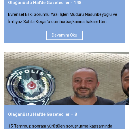
Olağanüstü Hâl’de Gazeteciler - 148
Evrensel Eski Sorumlu Yazı İşleri Müdürü Nasuhbeyoğlu ve
İmtiyaz Sahibi Koşar’a cumhurbaşkanına hakaretten...
Devamını Oku
Olağanüstü Hal’de Gazeteciler – 8
15 Temmuz sonrası yürütülen soruşturma kapsamında