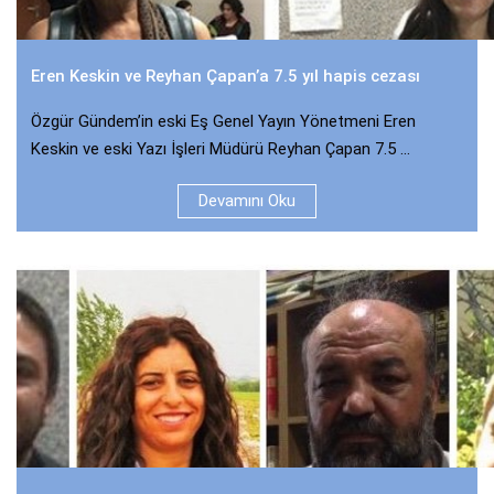
Eren Keskin ve Reyhan Çapan’a 7.5 yıl hapis cezası
Özgür Gündem’in eski Eş Genel Yayın Yönetmeni Eren
Keskin ve eski Yazı İşleri Müdürü Reyhan Çapan 7.5 ...
Devamını Oku