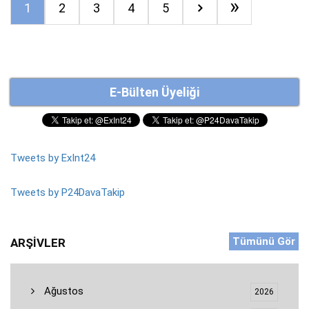
»
1
2
3
4
5
E-Bülten Üyeliği
Tweets by ExInt24
Tweets by P24DavaTakip
Tümünü Gör
ARŞIVLER
Ağustos
2026