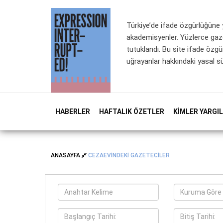
Türkiye’de ifade özgürlüğüne y
akademisyenler. Yüzlerce gaz
tutuklandı. Bu site ifade özg
uğrayanlar hakkındaki yasal sü
HABERLER
HAFTALIK ÖZETLER
KIMLER YARGI
ANASAYFA
CEZAEVINDEKI GAZETECILER