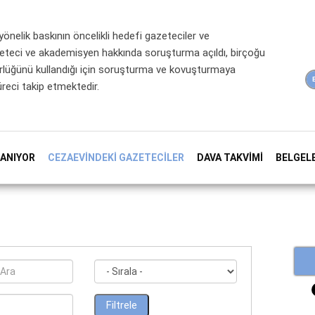
önelik baskının öncelikli hedefi gazeteciler ve
eteci ve akademisyen hakkında soruşturma açıldı, birçoğu
ürlüğünü kullandığı için soruşturma ve kovuşturmaya
reci takip etmektedir.
LANIYOR
CEZAEVINDEKI GAZETECILER
DAVA TAKVIMI
BELGEL
Filtrele