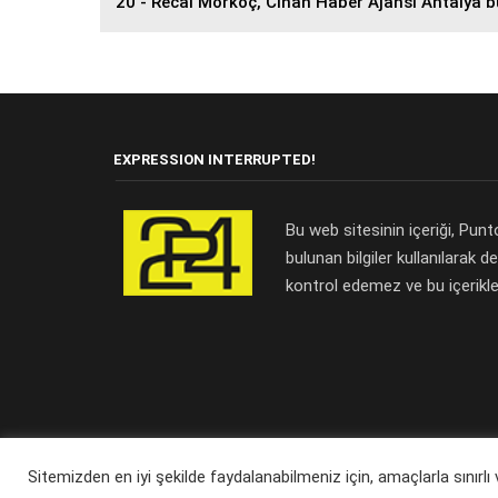
20 - Recai Morkoç, Cihan Haber Ajansı Antalya b
EXPRESSION INTERRUPTED!
Bu web sitesinin içeriği, Pu
bulunan bilgiler kullanılarak d
kontrol edemez ve bu içerikl
Sitemizden en iyi şekilde faydalanabilmeniz için, amaçlarla sınırl