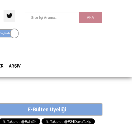
ARA
ER
ARŞIV
E-Bülten Üyeliği