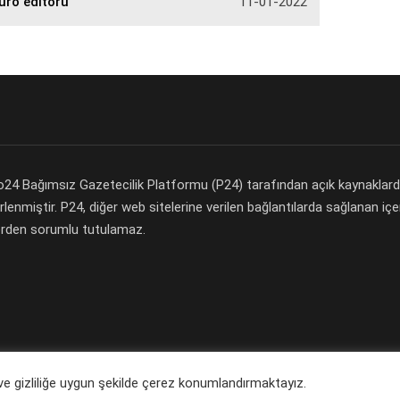
üro editörü
11-01-2022
nto24 Bağımsız Gazetecilik Platformu (P24) tarafından açık kaynaklar
erlenmiştir. P24, diğer web sitelerine verilen bağlantılarda sağlanan içer
erden sorumlu tutulamaz.
ı ve gizliliğe uygun şekilde çerez konumlandırmaktayız.
Copyright 2019 © Expression Interrupted. All rights reserved