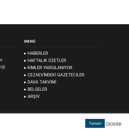
MENÜ
▸ HABERLER
da
▸ HAFTALIK ÖZETLER
iği
▸ KIMLER YARGILANIYOR
▸ CEZAEVINDEKI GAZETECILER
▸ DAVA TAKVIMI
▸ BELGELER
▸ ARŞIV
Detaylar
Tamam