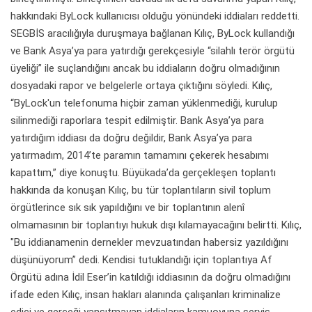
hakkındaki ByLock kullanıcısı olduğu yönündeki iddiaları reddetti.
SEGBİS aracılığıyla duruşmaya bağlanan Kılıç, ByLock kullandığı
ve Bank Asya’ya para yatırdığı gerekçesiyle “silahlı terör örgütü
üyeliği” ile suçlandığını ancak bu iddiaların doğru olmadığının
dosyadaki rapor ve belgelerle ortaya çıktığını söyledi. Kılıç,
“ByLock'un telefonuma hiçbir zaman yüklenmediği, kurulup
silinmediği raporlara tespit edilmiştir. Bank Asya’ya para
yatırdığım iddiası da doğru değildir, Bank Asya’ya para
yatırmadım, 2014’te paramın tamamını çekerek hesabımı
kapattım,” diye konuştu. Büyükada’da gerçekleşen toplantı
hakkında da konuşan Kılıç, bu tür toplantıların sivil toplum
örgütlerince sık sık yapıldığını ve bir toplantının alenî
olmamasının bir toplantıyı hukuk dışı kılamayacağını belirtti. Kılıç,
"Bu iddianamenin dernekler mevzuatından habersiz yazıldığını
düşünüyorum” dedi. Kendisi tutuklandığı için toplantıya Af
Örgütü adına İdil Eser’in katıldığı iddiasının da doğru olmadığını
ifade eden Kılıç, insan hakları alanında çalışanları kriminalize