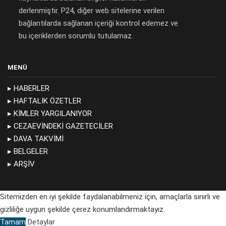
derlenmiştir. P24, diğer web sitelerine verilen
bağlantılarda sağlanan içeriği kontrol edemez ve
bu içeriklerden sorumlu tutulamaz.
MENÜ
▸ HABERLER
▸ HAFTALIK ÖZETLER
▸ KIMLER YARGILANIYOR
▸ CEZAEVINDEKI GAZETECILER
▸ DAVA TAKVIMI
▸ BELGELER
▸ ARŞIV
Sitemizden en iyi şekilde faydalanabilmeniz için, amaçlarla sınırlı ve
gizliliğe uygun şekilde çerez konumlandırmaktayız.
Copyright 2019 © Expression Interrupted. All rights reserved
Tamam
Detaylar