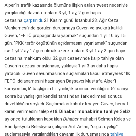
Alper'in trafik kazasında ölümüne ilişkin atılan tweet nedeniyle
yargılandığı davada toplam 3 yıl, 1 ay, 2 gün hapis
cezasına
çarptırıldı
. 21 Kasım günü İstanbul 28. Ağır Ceza
Mahkemesi’nde görülen duruşmaya Güven ve avukatı katıldı.
Güven, "FETÖ propagandası yapmak" suçundan 1 yıl 10 ay 15
gün, "PKK terör örgütünün açıklamasını yayınlamak" suçundan
ise 1 yıl 2 ay 17 gün olmak üzere toplam 3 yıl 1 ay 2 gün hapis
cezasına mahkum oldu. 32 gün cezaevinde kalıp tahliye olan
Güven'in cezası onaylanırsa, yaklaşık 1 yıl 3 ay daha hapis
yatacak. Güven savunmasında suçlamaları kabul etmeyerek "İlk
FETÖ iddianamesini hazırlayan Başsavcı Mustafa Alper'i
kamyon biçti" başlığının bir yanlışlık sonucu verildiğini, 52 saniye
sonra bu yanlışlığın kendisi tarafından fark edilmesi sonucu
düzeltildiğini söyledi. Suçlamaları kabul etmeyen Güven, beraat
kararı verilmesini talep etti.
Dihaber muhabirine tahliye
Sekiz
ay önce tutuklanan kapatılan
Dihaber
muhabiri Selman Keleş ve
Van İpekyolu Belediyesi çalışanı Arif Aslan, “örgüt üyeliği”
suçlamasıyla yargılandıkları davanın ilk duruşmasında
tahliye