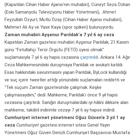
(Kapatılan Cihan Haber Ajansı'nın muhabiri), Cüneyt Seza Özkan
(Eski Samanyolu Televizyonu Haber Yönetmeni), Ahmet
Feyzullah Özyurt, Mutlu Özay (Cihan Haber Ajansı muhabiri),
Mehmet Ali Ay ve Yasir Kaya (spor spikeri) bulunuyordu.
Zaman muhabiri Ayşenur Parıldak’a 7 yıl 6 ay ceza
Kapatılan
Zaman
gazetesi muhabiri Ayşenur Parıldak, 21 Kasım
günü "Fetullahçı Terör Örgütü (FETÖ) üyesi olmak"
suçlamasıyla 7 yıl 6 ay hapis cezasına
çarptırıldı
. Ankara 14. Ağır
Ceza Mahkemesindeki duruşmaya Parıldak ve avukatı katıldı.
Esas hakkındaki savunmasını yapan Parıldak, ByLock kullandığı
ve suç içerir tweetler attığı yönündeki suçlamaları reddetti ve
"Tek suçum Zaman gazetesinde çalışmak. Keşke
çalışmasaydım,” dedi. Mahkeme, Parıldak'ı önce 9 yıl hapis
cezasına çarptırdı. Sanığın duruşmalardaki iyi hâlini dikkate alan
mahkeme, takdiriî indirimle cezayı 7 yıl 6 ay hapse indirdi.
Cumhuriyet internet yönetmeni Oğuz Güven’e 3 yıl 1 ay
ceza
Cumhuriyet
gazetesi internet sitesi Genel Yayın
Yönetmeni Oğuz Güven Denizli Cumhuriyet Başsavcısı Mustafa