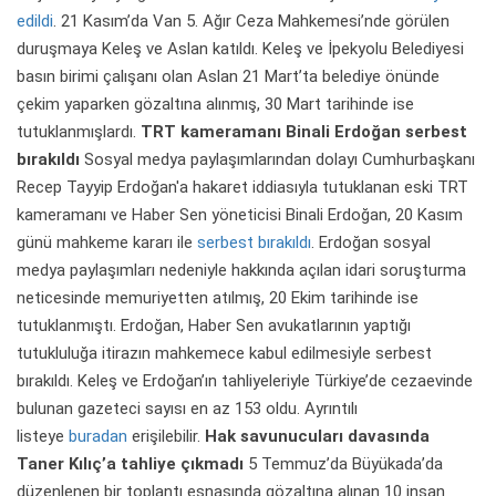
edildi
. 21 Kasım’da Van 5. Ağır Ceza Mahkemesi’nde görülen
duruşmaya Keleş ve Aslan katıldı. Keleş ve İpekyolu Belediyesi
basın birimi çalışanı olan Aslan 21 Mart’ta belediye önünde
çekim yaparken gözaltına alınmış, 30 Mart tarihinde ise
tutuklanmışlardı.
TRT kameramanı Binali Erdoğan serbest
bırakıldı
Sosyal medya paylaşımlarından dolayı Cumhurbaşkanı
Recep Tayyip Erdoğan'a hakaret iddiasıyla tutuklanan eski TRT
kameramanı ve Haber Sen yöneticisi Binali Erdoğan, 20 Kasım
günü mahkeme kararı ile
serbest bırakıldı
. Erdoğan sosyal
medya paylaşımları nedeniyle hakkında açılan idari soruşturma
neticesinde memuriyetten atılmış, 20 Ekim tarihinde ise
tutuklanmıştı. Erdoğan, Haber Sen avukatlarının yaptığı
tutukluluğa itirazın mahkemece kabul edilmesiyle serbest
bırakıldı. Keleş ve Erdoğan’ın tahliyeleriyle Türkiye’de cezaevinde
bulunan gazeteci sayısı en az 153 oldu. Ayrıntılı
listeye
buradan
erişilebilir.
Hak savunucuları davasında
Taner Kılıç’a tahliye çıkmadı
5 Temmuz’da Büyükada’da
düzenlenen bir toplantı esnasında gözaltına alınan 10 insan