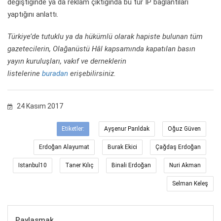
değiştiğinde ya da reklam çıktığında bu tür IP bağlantıları
yaptığını anlattı.
Türkiye’de tutuklu ya da hükümlü olarak hapiste bulunan tüm
gazetecilerin, Olağanüstü Hâl kapsamında kapatılan basın
yayın kuruluşları, vakıf ve derneklerin
listelerine
buradan
erişebilirsiniz.
24 Kasım 2017
Etiketler:
Ayşenur Parıldak
Oğuz Güven
Erdoğan Alayumat
Burak Ekici
Çağdaş Erdoğan
Istanbul10
Taner Kılıç
Binali Erdoğan
Nuri Akman
Selman Keleş
Paylaşmak