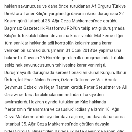
hakları savunucusu ve daha önce tutuklanan Af Örgütü Türkiye
Direktörü Taner Kılıç’ın yargılandığı davanın ikinci duruşması 22
Kasım günü İstanbul 35. Ağır Ceza Mahkemesi’nde görüldü.
Bağımsız Gazetecilik Platformu P24’ün takip ettiği duruşmada
Kılıç’ın tutukluluk hâlinin devamına karar verildi. Mahkeme diğer
tüm sanıklar hakkında adlî kontrolün kaldırılmasına karar
verirken bir sonraki duruşmanın 31 Ocak 2018’de yapılmasına
hükmetti. Davanın 25 Ekim’de görülen ilk duruşmasında tutuklu
sekiz hak savunucusunun tahliyesine karar verilmişti.
Duruşmaya ilk duruşmada serbest bırakılan Günal Kurşun, İlknur
Üstün, İdil Eser, Nalan Erkem, Özlem Dalkıran ve Veli Acu ile
Şeyhmus Özbekli ve Nejat Taştan katıldı. Peter Steudtner ve Ali
Garawi serbest bırakılmalarının ardından Türkiye’den
ayrılmışlardı. Haziran ayında tutuklanan Kılıç hakkında
“terörizmin finansmanı ve casusluk" iddiasıyla İzmir 16. Ağır
Ceza Mahkemesi'nde ayrı bir dava açılmış, bu dava daha sonra
İstanbul 35. Ağır Ceza Mahkemesi’nde görülen davayla
birleştirilmişti. Birleştirilen davada ilk defa savunma yapan Kılıç,