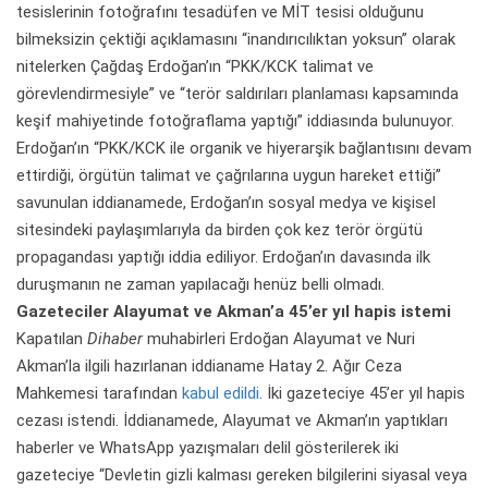
tesislerinin fotoğrafını tesadüfen ve MİT tesisi olduğunu
bilmeksizin çektiği açıklamasını “inandırıcılıktan yoksun” olarak
nitelerken Çağdaş Erdoğan’ın “PKK/KCK talimat ve
görevlendirmesiyle” ve “terör saldırıları planlaması kapsamında
keşif mahiyetinde fotoğraflama yaptığı” iddiasında bulunuyor.
Erdoğan’ın “PKK/KCK ile organik ve hiyerarşik bağlantısını devam
ettirdiği, örgütün talimat ve çağrılarına uygun hareket ettiği”
savunulan iddianamede, Erdoğan’ın sosyal medya ve kişisel
sitesindeki paylaşımlarıyla da birden çok kez terör örgütü
propagandası yaptığı iddia ediliyor. Erdoğan’ın davasında ilk
duruşmanın ne zaman yapılacağı henüz belli olmadı.
Gazeteciler Alayumat ve Akman’a 45’er yıl hapis istemi
Kapatılan
Dihaber
muhabirleri Erdoğan Alayumat ve Nuri
Akman’la ilgili hazırlanan iddianame Hatay 2. Ağır Ceza
Mahkemesi tarafından
kabul edildi
. İki gazeteciye 45’er yıl hapis
cezası istendi. İddianamede, Alayumat ve Akman’ın yaptıkları
haberler ve WhatsApp yazışmaları delil gösterilerek iki
gazeteciye “Devletin gizli kalması gereken bilgilerini siyasal veya