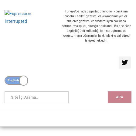
Türkiye’de ifade özgürlüğüne yönelik baskının
öncelikli hedefi gazeteciler ve akademisyenler.
Yüzlerce gazeteci ve akademisyen hakkında
soruşturma açıldı, birçoğu tutuklandı. Bu site ifade
özgürlüğünü kullandığı için soruşturma ve
kovuşturmaya uğrayanlar hakkındaki yasal süreci
takip etmektedir.
ARA