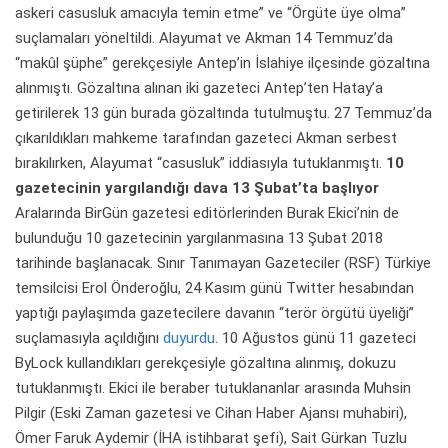
askeri casusluk amacıyla temin etme” ve “Örgüte üye olma”
suçlamaları yöneltildi. Alayumat ve Akman 14 Temmuz’da
“makûl şüphe” gerekçesiyle Antep’in İslahiye ilçesinde gözaltına
alınmıştı. Gözaltına alınan iki gazeteci Antep’ten Hatay’a
getirilerek 13 gün burada gözaltında tutulmuştu. 27 Temmuz’da
çıkarıldıkları mahkeme tarafından gazeteci Akman serbest
bırakılırken, Alayumat “casusluk” iddiasıyla tutuklanmıştı.
10
gazetecinin yargılandığı dava 13 Şubat’ta başlıyor
Aralarında BirGün gazetesi editörlerinden Burak Ekici’nin de
bulunduğu 10 gazetecinin yargılanmasına 13 Şubat 2018
tarihinde başlanacak. Sınır Tanımayan Gazeteciler (RSF) Türkiye
temsilcisi Erol Önderoğlu, 24 Kasım günü Twitter hesabından
yaptığı paylaşımda gazetecilere davanın “terör örgütü üyeliği”
suçlamasıyla açıldığını
duyurdu
. 10 Ağustos günü 11 gazeteci
ByLock kullandıkları gerekçesiyle gözaltına alınmış, dokuzu
tutuklanmıştı. Ekici ile beraber tutuklananlar arasında Muhsin
Pilgir (Eski Zaman gazetesi ve Cihan Haber Ajansı muhabiri),
Ömer Faruk Aydemir (İHA istihbarat şefi), Sait Gürkan Tuzlu