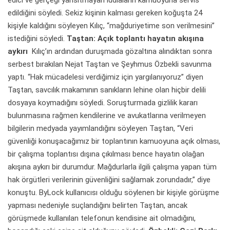
edici ve gerçeği yansıtmayan iddiaların kamuoyuna servis
edildiğini söyledi. Sekiz kişinin kalması gereken koğuşta 24
kişiyle kaldığını söyleyen Kılıç, “mağduriyetime son verilmesini”
istediğini söyledi.
Taştan: Açık toplantı hayatın akışına
aykırı
Kılıç’ın ardından duruşmada gözaltına alındıktan sonra
serbest bırakılan Nejat Taştan ve Şeyhmus Özbekli savunma
yaptı. “Hak mücadelesi verdiğimiz için yargılanıyoruz” diyen
Taştan, savcılık makamının sanıkların lehine olan hiçbir delili
dosyaya koymadığını söyledi. Soruşturmada gizlilik kararı
bulunmasına rağmen kendilerine ve avukatlarına verilmeyen
bilgilerin medyada yayımlandığını söyleyen Taştan, “Veri
güvenliği konuşacağımız bir toplantının kamuoyuna açık olması,
bir çalışma toplantısı dışına çıkılması bence hayatın olağan
akışına aykırı bir durumdur. Mağdurlarla ilgili çalışma yapan tüm
hak örgütleri verilerinin güvenliğini sağlamak zorundadır,” diye
konuştu. ByLock kullanıcısı olduğu söylenen bir kişiyle görüşme
yapması nedeniyle suçlandığını belirten Taştan, ancak
görüşmede kullanılan telefonun kendisine ait olmadığını,