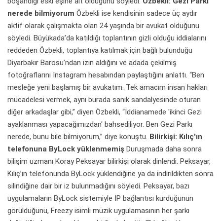
boşandığı eski eşine ait olduğunu söyledi.
Özbekli: Gezi Parkı
nerede bilmiyorum
Özbekli ise kendisinin sadece üç aydır
aktif olarak çalışmakta olan 24 yaşında bir avukat olduğunu
söyledi. Büyükada’da katıldığı toplantının gizli olduğu iddialarını
reddeden Özbekli, toplantıya katılmak için bağlı bulunduğu
Diyarbakır Barosu’ndan izin aldığını ve adada çekilmiş
fotoğraflarını Instagram hesabından paylaştığını anlattı. “Ben
mesleğe yeni başlamış bir avukatım. Tek amacım insan hakları
mücadelesi vermek, aynı burada sanık sandalyesinde oturan
diğer arkadaşlar gibi,” diyen Özbekli, “İddianamede 'ikinci Gezi
ayaklanması yapacağımızdan' bahsediliyor. Ben Gezi Parkı
nerede, bunu bile bilmiyorum,” diye konuştu.
Bilirkişi: Kılıç'ın
telefonuna ByLock yüklenmemiş
Duruşmada daha sonra
bilişim uzmanı Koray Peksayar bilirkişi olarak dinlendi. Peksayar,
Kılıç’ın telefonunda ByLock yüklendiğine ya da indirildikten sonra
silindiğine dair bir iz bulunmadığını söyledi. Peksayar, bazı
uygulamaların ByLock sistemiyle IP bağlantısı kurduğunun
görüldüğünü, Freezy isimli müzik uygulamasının her şarkı