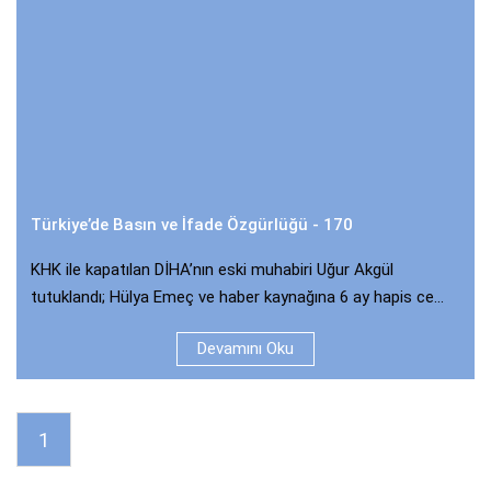
Türkiye’de Basın ve İfade Özgürlüğü - 170
KHK ile kapatılan DİHA’nın eski muhabiri Uğur Akgül
tutuklandı; Hülya Emeç ve haber kaynağına 6 ay hapis ce...
Devamını Oku
1