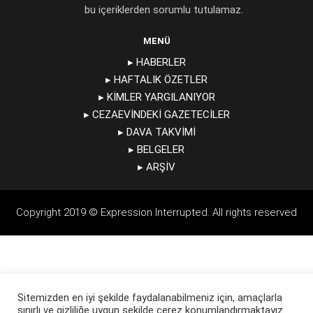
bu içeriklerden sorumlu tutulamaz.
MENÜ
▸ HABERLER
▸ HAFTALIK ÖZETLER
▸ KIMLER YARGILANIYOR
▸ CEZAEVINDEKI GAZETECILER
▸ DAVA TAKVIMI
▸ BELGELER
▸ ARŞIV
Copyright 2019 © Expression Interrupted. All rights reserved
Sitemizden en iyi şekilde faydalanabilmeniz için, amaçlarla
sınırlı ve gizliliğe uygun şekilde çerez konumlandırmaktayız.