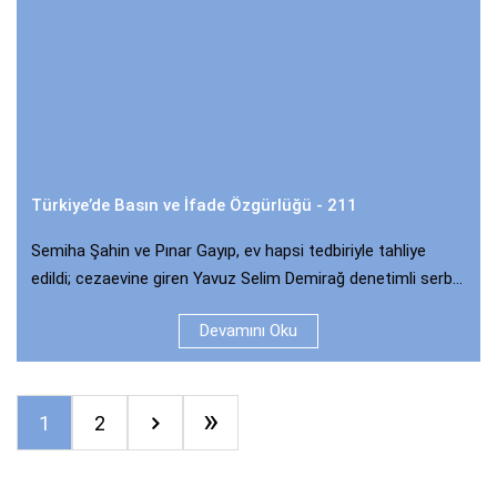
Türkiye’de Basın ve İfade Özgürlüğü - 211
Semiha Şahin ve Pınar Gayıp, ev hapsi tedbiriyle tahliye
edildi; cezaevine giren Yavuz Selim Demirağ denetimli serb...
Devamını Oku
»
1
2